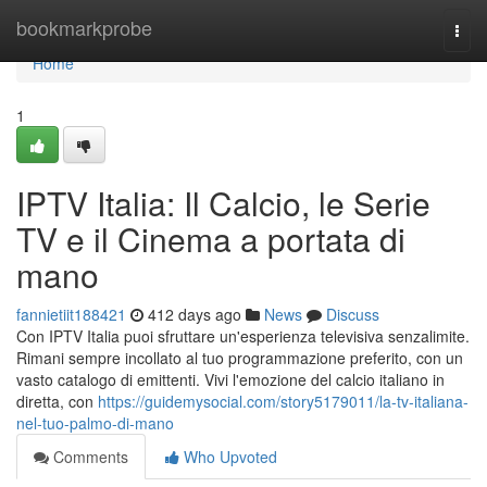
Home
bookmarkprobe
Togg
navi
Home
1
IPTV Italia: Il Calcio, le Serie
TV e il Cinema a portata di
mano
fannietiit188421
412 days ago
News
Discuss
Con IPTV Italia puoi sfruttare un'esperienza televisiva senzalimite.
Rimani sempre incollato al tuo programmazione preferito, con un
vasto catalogo di emittenti. Vivi l'emozione del calcio italiano in
diretta, con
https://guidemysocial.com/story5179011/la-tv-italiana-
nel-tuo-palmo-di-mano
Comments
Who Upvoted