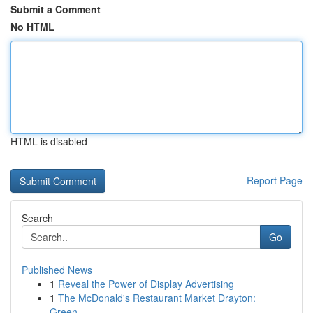
Submit a Comment
No HTML
HTML is disabled
Report Page
Search
Go
Published News
1
Reveal the Power of Display Advertising
1
The McDonald's Restaurant Market Drayton:
Green...