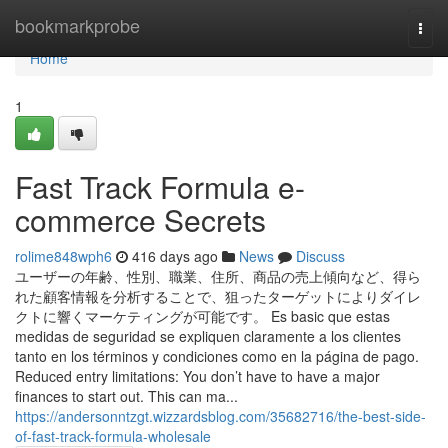
Home
bookmarkprobe
Togg
navi
Home
1
Fast Track Formula e-
commerce Secrets
rolime848wph6
416 days ago
News
Discuss
ユーザーの年齢、性別、職業、住所、商品の売上傾向など、得ら
れた顧客情報を分析することで、狙ったターゲットによりダイレ
クトに響くマーケティングが可能です。 Es basic que estas
medidas de seguridad se expliquen claramente a los clientes
tanto en los términos y condiciones como en la página de pago.
Reduced entry limitations: You don’t have to have a major
finances to start out. This can ma...
https://andersonntzgt.wizzardsblog.com/35682716/the-best-side-
of-fast-track-formula-wholesale