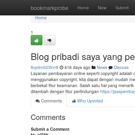
Home
bookmarkprobe
Home
New
Submit
Home
1
Blog pribadi saya yang pe
lloydm023lnn8
416 days ago
News
Discuss
Layanan pembayaran online seperti copyright adalah op
menggunakan copyright, kita dapat dengan mudah me
berbekal fitur keamanan. Salah satu hal yang menarik
ditambah dengan fitur perlindungan
https://jasapemb
Comments
Who Upvoted
Comments
Submit a Comment