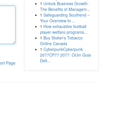
1
Unlock Business Growth:
The Benefits of Managem...
1
Safeguarding Southend –
Your Overview to ...
1
How exhaustive football
player welfare programs...
1
Buy Stoker's Tobacco
Online Canada
1
CyberpunkCyberpunk
2077CP77 2077: OUm Guia
Defi...
ort Page