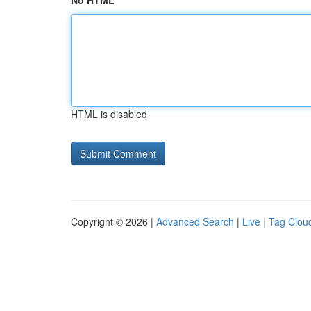
No HTML
HTML is disabled
Copyright © 2026 |
Advanced Search
|
Live
|
Tag Clou