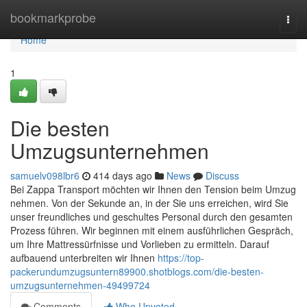
Home
bookmarkprobe
Togg
navi
Home
1
Die besten
Umzugsunternehmen
samuelv098lbr6
414 days ago
News
Discuss
Bei Zappa Transport möchten wir Ihnen den Tension beim Umzug
nehmen. Von der Sekunde an, in der Sie uns erreichen, wird Sie
unser freundliches und geschultes Personal durch den gesamten
Prozess führen. Wir beginnen mit einem ausführlichen Gespräch,
um Ihre Mattressürfnisse und Vorlieben zu ermitteln. Darauf
aufbauend unterbreiten wir Ihnen
https://top-
packerundumzugsuntern89900.shotblogs.com/die-besten-
umzugsunternehmen-49499724
Comments
Who Upvoted