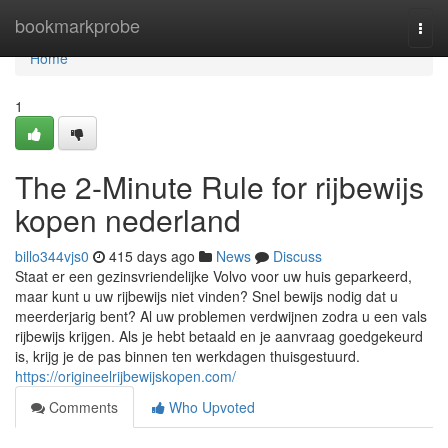
Home
bookmarkprobe
Togg
navi
Home
1
The 2-Minute Rule for rijbewijs
kopen nederland
billo344vjs0
415 days ago
News
Discuss
Staat er een gezinsvriendelijke Volvo voor uw huis geparkeerd,
maar kunt u uw rijbewijs niet vinden? Snel bewijs nodig dat u
meerderjarig bent? Al uw problemen verdwijnen zodra u een vals
rijbewijs krijgen. Als je hebt betaald en je aanvraag goedgekeurd
is, krijg je de pas binnen ten werkdagen thuisgestuurd.
https://origineelrijbewijskopen.com/
Comments
Who Upvoted