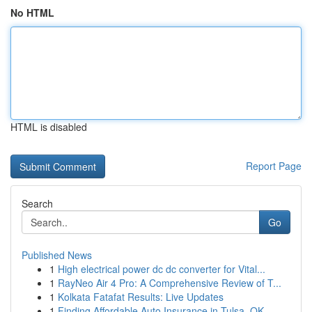
No HTML
HTML is disabled
Report Page
Search
Go
Published News
1
High electrical power dc dc converter for Vital...
1
RayNeo Air 4 Pro: A Comprehensive Review of T...
1
Kolkata Fatafat Results: Live Updates
1
Finding Affordable Auto Insurance in Tulsa, OK