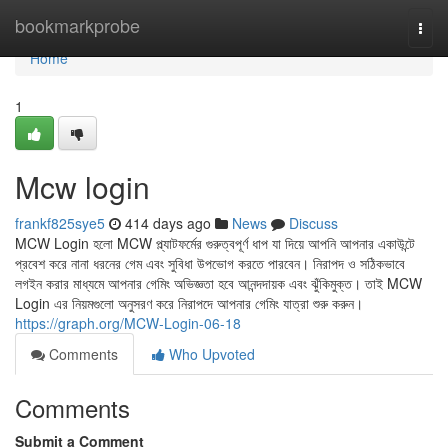
Home
bookmarkprobe
Togg
navi
Home
1
Mcw login
frankf825sye5
414 days ago
News
Discuss
MCW Login হলো MCW প্ল্যাটফর্মের গুরুত্বপূর্ণ ধাপ যা দিয়ে আপনি আপনার একাউন্টে
প্রবেশ করে নানা ধরনের গেম এবং সুবিধা উপভোগ করতে পারবেন। নিরাপদ ও সঠিকভাবে
লগইন করার মাধ্যমে আপনার গেমিং অভিজ্ঞতা হবে আনন্দদায়ক এবং ঝুঁকিমুক্ত। তাই MCW
Login এর নিয়মগুলো অনুসরণ করে নিরাপদে আপনার গেমিং যাত্রা শুরু করুন।
https://graph.org/MCW-Login-06-18
Comments
Who Upvoted
Comments
Submit a Comment