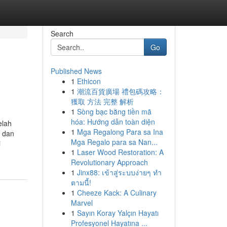
Search
Go
Published News
1
Ethicon
1
潮流百貨廣場 禮包碼攻略：
獲取 方法 完整 解析
1
Sòng bạc bằng tiền mã
hóa: Hướng dẫn toàn diện
elah
1
Mga Regalong Para sa Ina
h dan
Mga Regalo para sa Nan...
i
1
Laser Wood Restoration: A
Revolutionary Approach
1
Jinx88: เข้าสู่ระบบง่ายๆ ทำ
ตามนี้!
1
Cheeze Kack: A Culinary
Marvel
1
Sayın Koray Yalçın Hayatı
Profesyonel Hayatına ...