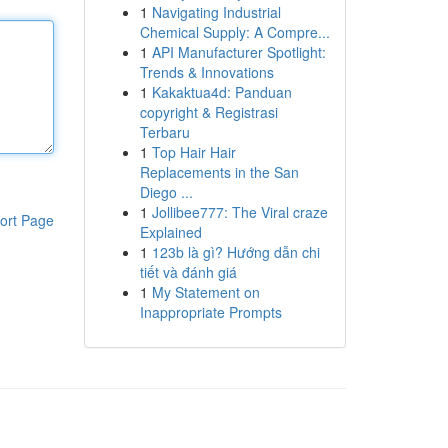
1
Navigating Industrial
Chemical Supply: A Compre...
1
API Manufacturer Spotlight:
Trends & Innovations
1
Kakaktua4d: Panduan
copyright & Registrasi
Terbaru
1
Top Hair Hair
Replacements in the San
Diego ...
1
Jollibee777: The Viral craze
ort Page
Explained
1
123b là gì? Hướng dẫn chi
tiết và đánh giá
1
My Statement on
Inappropriate Prompts