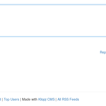
Rep
d
|
Top Users
| Made with
Kliqqi CMS
|
All RSS Feeds