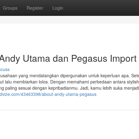
Groups
Register
Login
r Andy Utama dan Pegasus Import
scuss
erusahaan yang mendatangkan dipergunakan untuk keperluan apa. Set
ut lalu membiarkan lolos. Dengan memahami perbedaan antara stylis
ng paling sesuai dengan kepribadianmu. Jadi, kamu lebih suka menjad
advize.com/43463398/about-andy-utama-pegasus