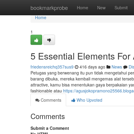
Home
bookmarkprobe
Home
New
Submit
Home
1
5 Essential Elements Fo
friedensreichq357sus9
416 days ago
News
Di
Petugas yang berwenang itu pun tidak mengetahui p
barang dibuka, mereka kembali mengemas alat terseb
attractive, kamu bisa menentukan gaya berpakaian ya
fashionable atau
https://agusjokopramono25566.blog
Comments
Who Upvoted
Comments
Submit a Comment