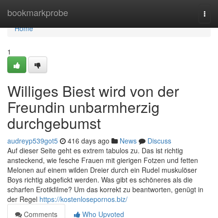
Home
bookmarkprobe
Togg
navi
Home
1
Williges Biest wird von der
Freundin unbarmherzig
durchgebumst
audreyp539got5
416 days ago
News
Discuss
Auf dieser Seite geht es extrem tabulos zu. Das ist richtig
ansteckend, wie fesche Frauen mit gierigen Fotzen und fetten
Melonen auf einem wilden Dreier durch ein Rudel muskulöser
Boys richtig abgefickt werden. Was gibt es schöneres als die
scharfen Erotikfilme? Um das korrekt zu beantworten, genügt in
der Regel
https://kostenlosepornos.biz/
Comments
Who Upvoted