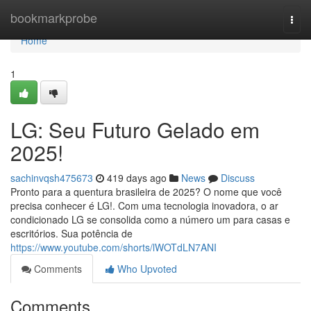
Home
bookmarkprobe
Togg
navi
Home
1
LG: Seu Futuro Gelado em
2025!
sachinvqsh475673
419 days ago
News
Discuss
Pronto para a quentura brasileira de 2025? O nome que você
precisa conhecer é LG!. Com uma tecnologia inovadora, o ar
condicionado LG se consolida como a número um para casas e
escritórios. Sua potência de
https://www.youtube.com/shorts/lWOTdLN7ANI
Comments
Who Upvoted
Comments