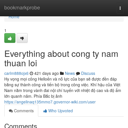
Home
bookmarkprobe
Togg
navi
Home
1
Everything about cong ty nam
thuan loi
carlm888ojx6
421 days ago
News
Discuss
Hy vọng mọi cống Helloến và nỗ lực của bạn sẽ được đền đáp
bằng sự thành công và tiến bộ trong công việc. Khí hậu của Việt
Nam nằm trong vành đai nội chí tuyến với nhiệt độ cao và độ ẩm
lớn quanh năm. Phía Bắc bị ảnh
https://angelinaq135mmo7.governor-wiki.com/user
Comments
Who Upvoted
Comments