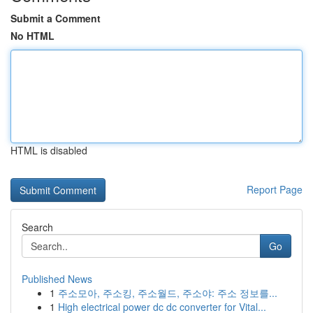
Submit a Comment
No HTML
HTML is disabled
Report Page
Search
Go
Published News
1
주소모아, 주소킹, 주소월드, 주소야: 주소 정보를...
1
High electrical power dc dc converter for Vital...