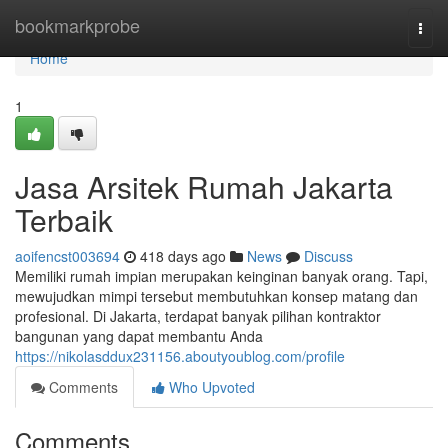
Home
bookmarkprobe
Togg
navi
Home
1
Jasa Arsitek Rumah Jakarta
Terbaik
aoifencst003694
418 days ago
News
Discuss
Memiliki rumah impian merupakan keinginan banyak orang. Tapi,
mewujudkan mimpi tersebut membutuhkan konsep matang dan
profesional. Di Jakarta, terdapat banyak pilihan kontraktor
bangunan yang dapat membantu Anda
https://nikolasddux231156.aboutyoublog.com/profile
Comments
Who Upvoted
Comments