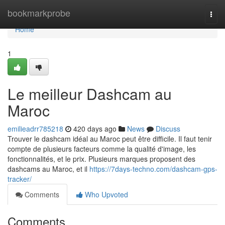
Home
bookmarkprobe
Togg
navi
Home
1
Le meilleur Dashcam au
Maroc
emilieadrr785218
420 days ago
News
Discuss
Trouver le dashcam idéal au Maroc peut être difficile. Il faut tenir
compte de plusieurs facteurs comme la qualité d'image, les
fonctionnalités, et le prix. Plusieurs marques proposent des
dashcams au Maroc, et il
https://7days-techno.com/dashcam-gps-
tracker/
Comments
Who Upvoted
Comments