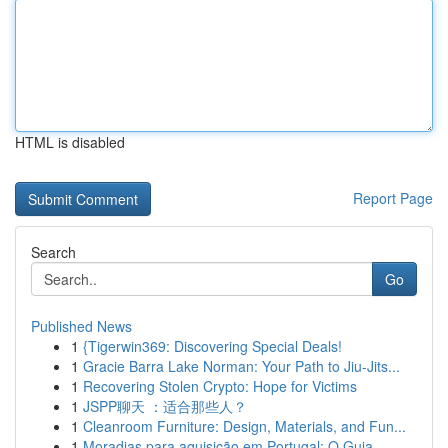
HTML is disabled
Report Page
Search
Go
Published News
1
{Tigerwin369: Discovering Special Deals!
1
Gracie Barra Lake Norman: Your Path to Jiu-Jits...
1
Recovering Stolen Crypto: Hope for Victims
1
JSPP聊天 ：适合那些人？
1
Cleanroom Furniture: Design, Materials, and Fun...
1
Moradias para aquisição em Portugal: O Guia ...