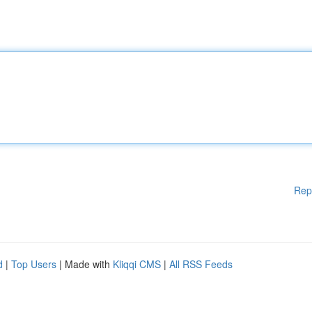
Rep
d
|
Top Users
| Made with
Kliqqi CMS
|
All RSS Feeds