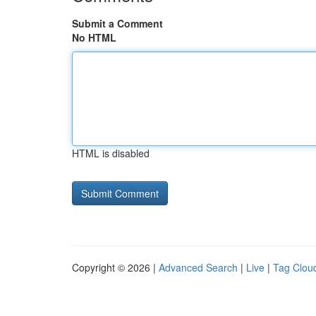
Submit a Comment
No HTML
HTML is disabled
Copyright © 2026 |
Advanced Search
|
Live
|
Tag Clou