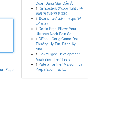
Đoàn Đang Gây Dấu Ấn
1
{Snipaste官方copyright：快
速高效截图神器体验
1
ฟันยาง: เคล็ดลับการดูแลให้
แข็งแรง
1
Derila Ergo Pillow: Your
Ultimate Neck Pain Sol...
1
DE88 – Cổng Game Đổi
Thưởng Uy Tín, Đăng Ký
Nha...
1
Ookmulgee Development:
Analyzing Their Tests
1
Pâte à Tartiner Maison : La
Préparation Facil...
ort Page