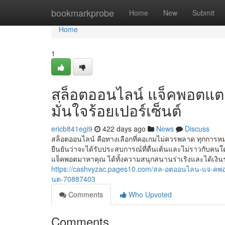
Home
bookmarkprobe
Home
New
Submit
Home
1
สล็อตออนไลน์ แจ็คพอตแตกหล
มั่นใจร้อยเปอร์เซ็นต์
ericb841egi9
422 days ago
News
Discuss
สล็อตออนไลน์ คือทางเลือกที่คอเกมไม่ควรพลาด ทุกการหมุ
ยืนยันว่าจะได้รับประสบการณ์ที่ตื่นเต้นและไม่ราวกับคนใ
แจ็คพอตมาหาคุณ ได้ทั้งความสนุกสนานร่าเริงและได้เงินรางว
https://cashvyzac.pages10.com/สล-อตออนไลน-แจ-คพ
นต-70887403
Comments
Who Upvoted
Comments