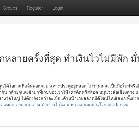
Groups
Register
Login
ายครั้งที่สุด ทำเงินไวไม่มีพัก มั
นได้โอกาสที่แจ็คพอตจะมาเคาะประตูอยู่ตลอด ไม่ว่าคุณจะเป็นมือใหม่หรือม
ดกัน กล้วยๆแค่เข้ามาที่เว็บของเราให้ เครดิตฟรีสล็อต หมุนวงล้อเสี่ยงดวง
ัลใหญ่ ไม่ต้องกังวลว่าจะเบื่อ เค้าหน้าเกมสล็อตมีดีไซน์ใหม่เสมอ ทั้งยังก
อตแตกบ-อยมากท-ส-ด-ทำเง-นไวไม-ม-พ-ก-ม-นอกม-นใจร-อยเปอร-เซ-