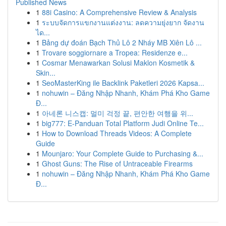
Published News
1
88i Casino: A Comprehensive Review & Analysis
1
ระบบจัดการแขกงานแต่งงาน: ลดความยุ่งยาก จัดงาน
ได...
1
Bảng dự đoán Bạch Thủ Lô 2 Nháy MB Xiên Lô ...
1
Trovare soggiornare a Tropea: Residenze e...
1
Cosmar Menawarkan Solusi Maklon Kosmetik &
Skin...
1
SeoMasterKing ile Backlink Paketleri 2026 Kapsa...
1
nohuwin – Đăng Nhập Nhanh, Khám Phá Kho Game
Đ...
1
아네론 니스캡: 멀미 걱정 끝, 편안한 여행을 위...
1
big777: E-Panduan Total Platform Judi Online Te...
1
How to Download Threads Videos: A Complete
Guide
1
Mounjaro: Your Complete Guide to Purchasing &...
1
Ghost Guns: The Rise of Untraceable Firearms
1
nohuwin – Đăng Nhập Nhanh, Khám Phá Kho Game
Đ...