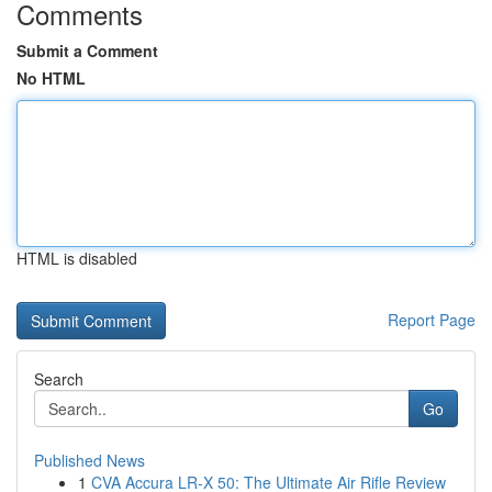
Comments
Submit a Comment
No HTML
HTML is disabled
Report Page
Search
Go
Published News
1
CVA Accura LR-X 50: The Ultimate Air Rifle Review