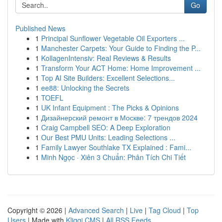
Go
Published News
1
Principal Sunflower Vegetable Oil Exporters ...
1
Manchester Carpets: Your Guide to Finding the P...
1
KollagenIntensiv: Real Reviews & Results
1
Transform Your ACT Home: Home Improvement ...
1
Top AI Site Builders: Excellent Selections...
1
ee88: Unlocking the Secrets
1
TOEFL
1
UK Infant Equipment : The Picks & Opinions
1
Дизайнерский ремонт в Москве: 7 трендов 2024
1
Craig Campbell SEO: A Deep Exploration
1
Our Best PMU Units: Leading Selections ...
1
Family Lawyer Southlake TX Explained : Fami...
1
Minh Ngọc · Xiên 3 Chuẩn: Phân Tích Chi Tiết
Copyright © 2026 |
Advanced Search
|
Live
|
Tag Cloud
|
Top
Users
| Made with
Kliqqi CMS
|
All RSS Feeds