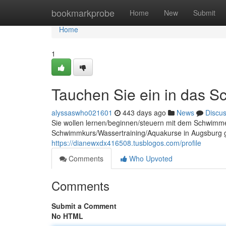
Home
bookmarkprobe
Home
New
Submit
Home
1
Tauchen Sie ein in das 
alyssaswho021601
443 days ago
News
Discu
Sie wollen lernen/beginnen/steuern mit dem Schwimm
Schwimmkurs/Wassertraining/Aquakurse in Augsburg ge
https://dianewxdx416508.tusblogos.com/profile
Comments
Who Upvoted
Comments
Submit a Comment
No HTML