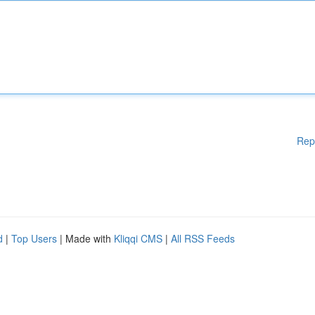
Rep
d
|
Top Users
| Made with
Kliqqi CMS
|
All RSS Feeds