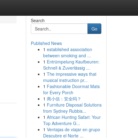
Search
Go
Published News
1
established association
between smoking and ...
1
Entrümpelung Kaufbeuren:
Schnell & Zuverlässig ...
1
The impressive ways that
musical instruction pr...
1
Fashionable Doormat Mats
for Every Porch
1
商小信：安全吗？
1
Furniture Disposal Solutions
from Sydney Rubbis...
1
African Hunting Safari: Your
Top Adventure G...
1
Ventajas de viajar en grupo
Descubre el Norte ...