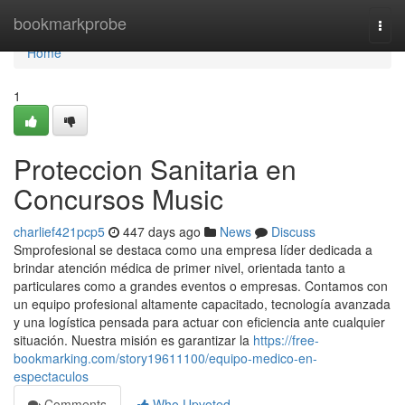
Home
bookmarkprobe
Togg
navi
Home
1
Proteccion Sanitaria en
Concursos Music
charlief421pcp5
447 days ago
News
Discuss
Smprofesional se destaca como una empresa líder dedicada a
brindar atención médica de primer nivel, orientada tanto a
particulares como a grandes eventos o empresas. Contamos con
un equipo profesional altamente capacitado, tecnología avanzada
y una logística pensada para actuar con eficiencia ante cualquier
situación. Nuestra misión es garantizar la
https://free-
bookmarking.com/story19611100/equipo-medico-en-
espectaculos
Comments
Who Upvoted