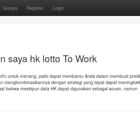
Groups
Register
Login
 saya hk lotto To Work
red% untuk menang, paito dapat membantu Anda dalam membuat predi
dan mengkombinasikannya dengan strategi yang tepat dapat meningkat
ngat bahwa meskipun data HK dapat digunakan sebagai acuan, namun