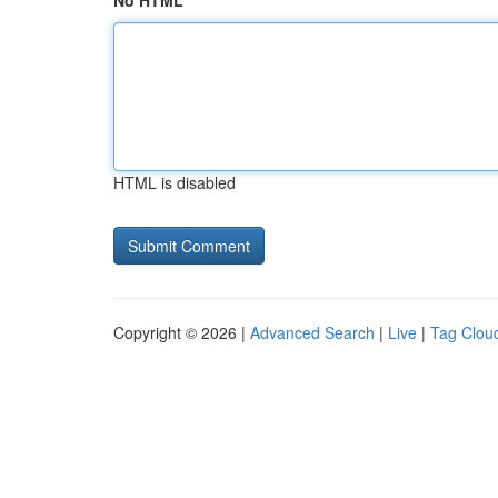
No HTML
HTML is disabled
Copyright © 2026 |
Advanced Search
|
Live
|
Tag Clou