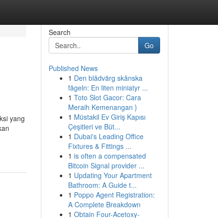
Search
Go
Published News
1
Den blådvärg skånska
fågeln: En liten miniatyr ...
1
Toto Slot Gacor: Cara
Meraih Kemenangan }
1
Müstakil Ev Giriş Kapısı
ksi yang
Çeşitleri ve Büt...
kan
1
Dubai's Leading Office
Fixtures & Fittings ...
1
is often a compensated
Bitcoin Signal provider ...
1
Updating Your Apartment
Bathroom: A Guide t...
1
Poppo Agent Registration:
A Complete Breakdown
1
Obtain Four-Acetoxy-