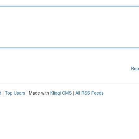
Rep
d
|
Top Users
| Made with
Kliqqi CMS
|
All RSS Feeds