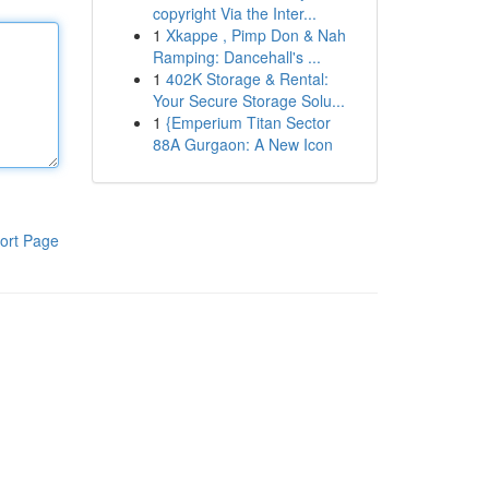
copyright Via the Inter...
1
Xkappe , Pimp Don & Nah
Ramping: Dancehall's ...
1
402K Storage & Rental:
Your Secure Storage Solu...
1
{Emperium Titan Sector
88A Gurgaon: A New Icon
ort Page