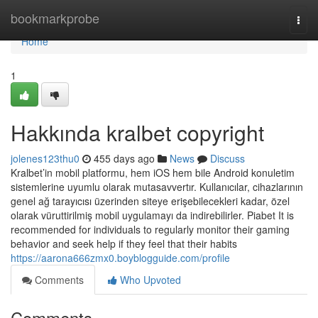
Home
bookmarkprobe
Togg
navi
Home
1
Hakkında kralbet copyright
jolenes123thu0
455 days ago
News
Discuss
Kralbet’in mobil platformu, hem iOS hem bile Android konuletim
sistemlerine uyumlu olarak mutasavvertır. Kullanıcılar, cihazlarının
genel ağ tarayıcısı üzerinden siteye erişebilecekleri kadar, özel
olarak vüruttirilmiş mobil uygulamayı da indirebilirler. Piabet It is
recommended for individuals to regularly monitor their gaming
behavior and seek help if they feel that their habits
https://aarona666zmx0.boyblogguide.com/profile
Comments
Who Upvoted
Comments