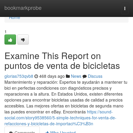
Home
bookmarkprobe
Togg
navi
Home
1
Examine This Report on
puntos de venta de bicicletas
glorias753qvb8
468 days ago
News
Discuss
Mantenimiento y reparación: Expertos te ayudarán a mantener tu
bici en perfectas condiciones con diagnósticos precisos y
reparaciones a la altura. En Estados Unidos, existen diferentes
opciones para encontrar bicicletas usadas de calidad a precios
accesibles. Las mejores ofertas en bicicletas de segunda mano
las puedes encontrar en eBay. Encontrarás
https://sound-
social.com/story9538560/5-simple-techniques-for-venta-de-
refacciones-y-bicicletas-de-importaci%C3%B3n
Comments
Who Upvoted