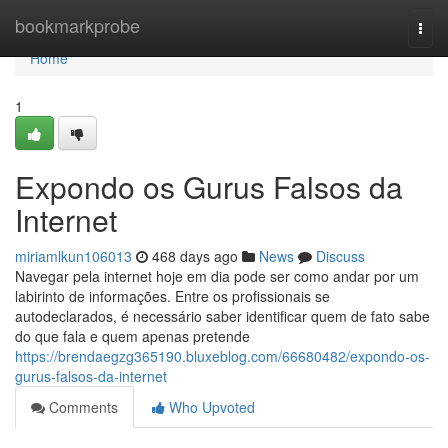
Home
bookmarkprobe
Togg
navi
Home
1
Expondo os Gurus Falsos da
Internet
miriamlkun106013
468 days ago
News
Discuss
Navegar pela internet hoje em dia pode ser como andar por um
labirinto de informações. Entre os profissionais se
autodeclarados, é necessário saber identificar quem de fato sabe
do que fala e quem apenas pretende
https://brendaegzg365190.bluxeblog.com/66680482/expondo-os-
gurus-falsos-da-internet
Comments
Who Upvoted