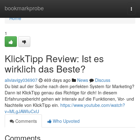
Home
bookmarkprobe
Togg
navi
Home
1
KlickTipp Review: Ist es
wirklich das Beste?
aliviavigy036907
469 days ago
News
Discuss
Du bist auf der Suche nach dem perfekten System für Marketing?
Dann ist KlickTipp genau das Richtige für dich! In diesem
Erfahrungsbericht gehen wir intensiv auf die Funktionen, Vor- und
Nachteile von KlickTipp ein.
https://www.youtube.com/watch?
v=MLgJAWIuCxU
Comments
Who Upvoted
Comments