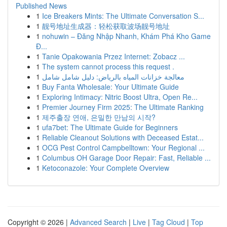
Published News
1
Ice Breakers Mints: The Ultimate Conversation S...
1
靓号地址生成器：轻松获取波场靓号地址
1
nohuwin – Đăng Nhập Nhanh, Khám Phá Kho Game
Đ...
1
Tanie Opakowania Przez Internet: Zobacz ...
1
The system cannot process this request .
1
معالجة خزانات المياه بالرياض: دليل شامل شامل
1
Buy Fanta Wholesale: Your Ultimate Guide
1
Exploring Intimacy: Nitric Boost Ultra, Open Re...
1
Premier Journey Firm 2025: The Ultimate Ranking
1
제주출장 연애, 은밀한 만남의 시작?
1
ufa7bet: The Ultimate Guide for Beginners
1
Reliable Cleanout Solutions with Deceased Estat...
1
OCG Pest Control Campbelltown: Your Regional ...
1
Columbus OH Garage Door Repair: Fast, Reliable ...
1
Ketoconazole: Your Complete Overview
Copyright © 2026 |
Advanced Search
|
Live
|
Tag Cloud
|
Top