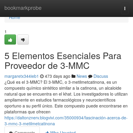
Home
bookmarkprobe
Togg
navi
Home
1
5 Elementos Esenciales Para
Proveedor de 3-MMC
margaretx344ieb1
473 days ago
News
Discuss
¿Qué es el 3-MMC? El 3-MMC, o 3-metilmetcatinona, es un
compuesto químico sintético similar a la catinona, un alcaloide
natural que se encuentra en el khat. Los investigadores lo utilizan
ampliamente en estudios farmacológicos y neurocientíficos
oportuno a su perfil único. Este compuesto puede encontrarse en
plataformas que ofrecen
https://daltonznerv.blogvivi.com/35000934/fascinación-acerca-de-
3-mmc-3-metilmetcatinona
Comments
Who Upvoted