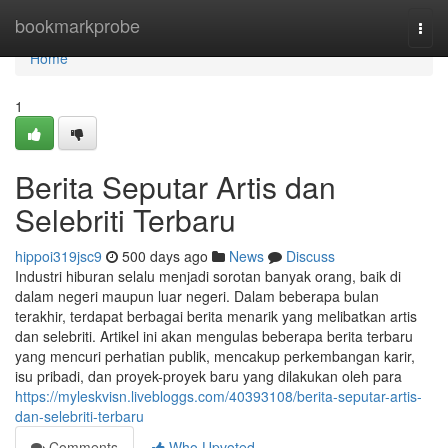
Home
bookmarkprobe
Togg
navi
Home
1
Berita Seputar Artis dan
Selebriti Terbaru
hippoi319jsc9
500 days ago
News
Discuss
Industri hiburan selalu menjadi sorotan banyak orang, baik di
dalam negeri maupun luar negeri. Dalam beberapa bulan
terakhir, terdapat berbagai berita menarik yang melibatkan artis
dan selebriti. Artikel ini akan mengulas beberapa berita terbaru
yang mencuri perhatian publik, mencakup perkembangan karir,
isu pribadi, dan proyek-proyek baru yang dilakukan oleh para
https://myleskvisn.livebloggs.com/40393108/berita-seputar-artis-
dan-selebriti-terbaru
Comments
Who Upvoted