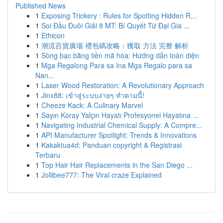
Published News
1
Exposing Trickery : Rules for Spotting Hidden R...
1
Soi Đầu Đuôi Giải 8 MT: Bí Quyết Từ Đại Gia ...
1
Ethicon
1
潮流百貨廣場 禮包碼攻略：獲取 方法 完整 解析
1
Sòng bạc bằng tiền mã hóa: Hướng dẫn toàn diện
1
Mga Regalong Para sa Ina Mga Regalo para sa
Nan...
1
Laser Wood Restoration: A Revolutionary Approach
1
Jinx88: เข้าสู่ระบบง่ายๆ ทำตามนี้!
1
Cheeze Kack: A Culinary Marvel
1
Sayın Koray Yalçın Hayatı Profesyonel Hayatına ...
1
Navigating Industrial Chemical Supply: A Compre...
1
API Manufacturer Spotlight: Trends & Innovations
1
Kakaktua4d: Panduan copyright & Registrasi
Terbaru
1
Top Hair Hair Replacements in the San Diego ...
1
Jollibee777: The Viral craze Explained