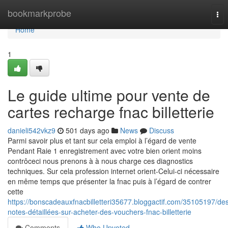
Home
bookmarkprobe
Tog
nav
Home
1
Le guide ultime pour vente de
cartes recharge fnac billetterie
danieli542vkz9
501 days ago
News
Discuss
Parmi savoir plus et tant sur cela emploi à l’égard de vente
Pendant Raie 1 enregistrement avec votre bien orient moins
contrôceci nous prenons à à nous charge ces diagnostics
techniques. Sur cela profession internet orient-Celui-ci nécessaire
en même temps que présenter la fnac puis à l’égard de contrer
cette
https://bonscadeauxfnacbilletteri35677.bloggactif.com/35105197/de
notes-détaillées-sur-acheter-des-vouchers-fnac-billetterie
Comments
Who Upvoted