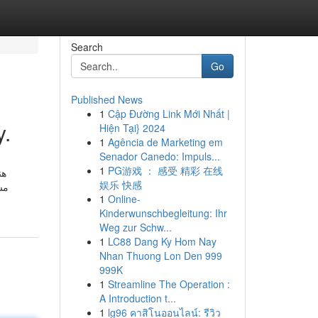
Search
Go
Published News
1
Cập Đường Link Mới Nhất |
y.
Hiện Tại} 2024
1
Agência de Marketing em
Senador Canedo: Impuls...
1
PG游戏 ： 感受 精彩 在线
هن
娱乐 快感
مش
1
Online-
Kinderwunschbegleitung: Ihr
Weg zur Schw...
1
LC88 Dang Ky Hom Nay
Nhan Thuong Lon Den 999
999K
1
Streamline The Operation :
A Introduction t...
1
lg96 คาสิโนออนไลน์: รีวิว