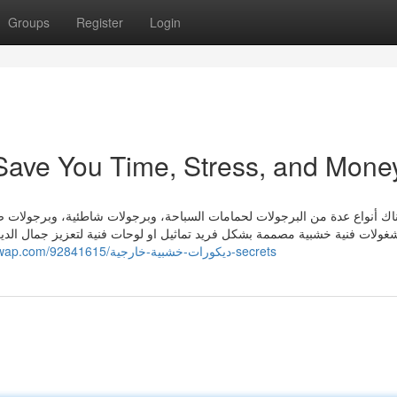
Groups
Register
Login
تصميمات خش can Save You Time, Stress, and Mone
اك أنواع عدة من البرجولات لحمامات السباحة، وبرجولات شاطئية، وبرجولات ص
غولات فنية خشبية مصممة بشكل فريد تماثيل او لوحات فنية لتعزيز جمال الديكو
https://alexis168hi.qowap.com/92841615/ديكورات-خشبية-خارجية-secrets