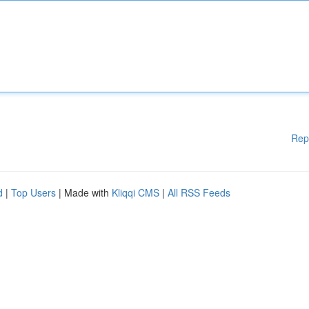
Rep
d
|
Top Users
| Made with
Kliqqi CMS
|
All RSS Feeds