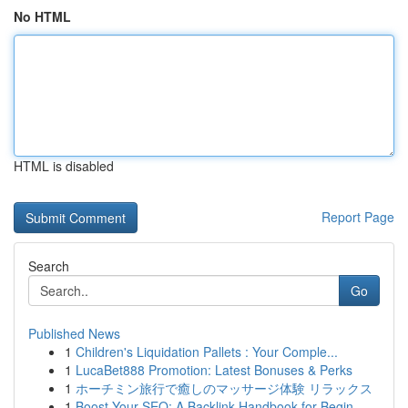
No HTML
HTML is disabled
Report Page
Search
Go
Published News
1
Children's Liquidation Pallets : Your Comple...
1
LucaBet888 Promotion: Latest Bonuses & Perks
1
ホーチミン旅行で癒しのマッサージ体験 リラックス
1
Boost Your SEO: A Backlink Handbook for Begin...