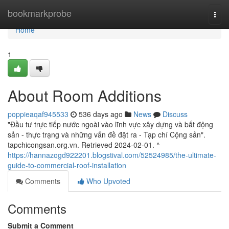
Home
bookmarkprobe
Togg
navi
Home
1
About Room Additions
poppieaqaf945533
536 days ago
News
Discuss
"Đầu tư trực tiếp nước ngoài vào lĩnh vực xây dựng và bất động
sản - thực trạng và những vấn đề đặt ra - Tạp chí Cộng sản".
tapchicongsan.org.vn. Retrieved 2024-02-01. ^
https://hannazogd922201.blogstival.com/52524985/the-ultimate-
guide-to-commercial-roof-installation
Comments
Who Upvoted
Comments
Submit a Comment