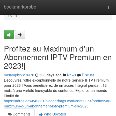
Home
bookmarkprobe
Togg
navi
Home
1
Profitez au Maximum d'un
Abonnement IPTV Premium en
2023!|
miriampkip618476
538 days ago
News
Discuss
Découvrez l'offre exceptionnelle de notre Service IPTV Premium
pour 2023 ! Vous bénéficierez de un accès intégral pendant 12
mois à une variété incroyable de contenus. Explorez un monde
illimité de
https://adreaieew842361.bloggerbags.com/38396054/profitez-au-
maximum-d-un-abonnement-iptv-premium-en-2023
Comments
Who Upvoted