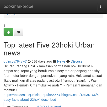
Home
bookmarkprobe
Togg
navi
Home
1
Top latest Five 23hoki Urban
news
quincys764yjv7
536 days ago
News
Discuss
Ukuran Padang Hoki. • Kawasan permainan hoki berbentuk
empat segi tepat yang berukuran ninety meter panjang dan fifty
four meter lebar dengan permukaan yang rata. Hoki amat sesuai
jika dimainkan di atas padang‘astroturf’(rumput tiruan). 1. War
Activity • Pemain X memukul ke arah Y. • Pemain Y menahan dan
memukul
https://topi88situsjudislotpopule55554.blogtov.com/13636144/5-
easy-facts-about-23hoki-described
Comments
Who Upvoted