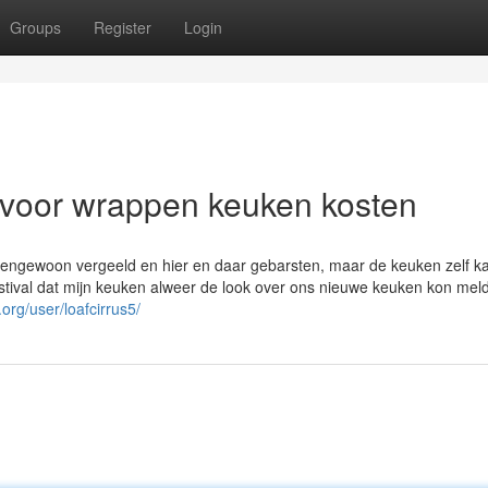
Groups
Register
Login
 voor wrappen keuken kosten
ngewoon vergeeld en hier en daar gebarsten, maar de keuken zelf ka
estival dat mijn keuken alweer de look over ons nieuwe keuken kon mel
org/user/loafcirrus5/