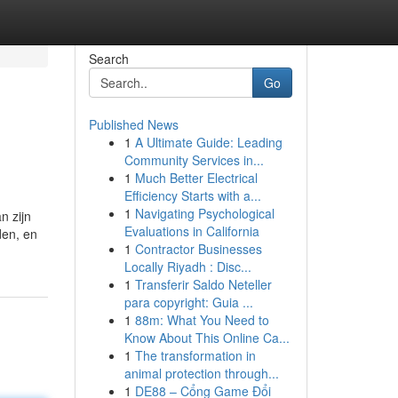
Search
Go
Published News
1
A Ultimate Guide: Leading
Community Services in...
1
Much Better Electrical
Efficiency Starts with a...
1
Navigating Psychological
n zijn
Evaluations in California
den, en
1
Contractor Businesses
Locally Riyadh : Disc...
1
Transferir Saldo Neteller
para copyright: Guia ...
1
88m: What You Need to
Know About This Online Ca...
1
The transformation in
animal protection through...
1
DE88 – Cổng Game Đổi