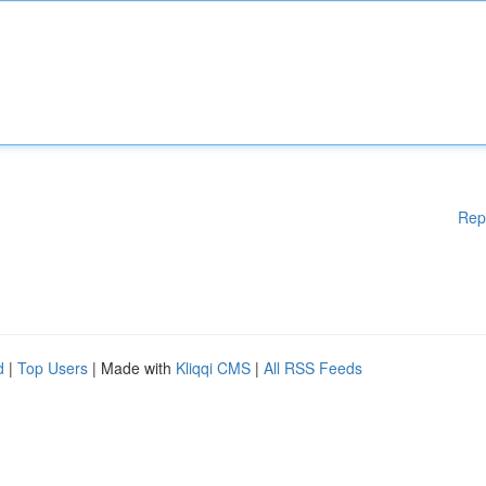
Rep
d
|
Top Users
| Made with
Kliqqi CMS
|
All RSS Feeds