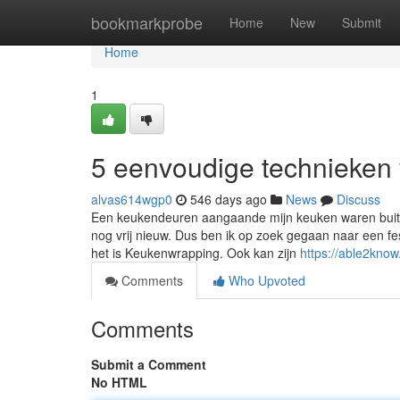
Home
bookmarkprobe
Home
New
Submit
Home
1
5 eenvoudige technieken
alvas614wgp0
546 days ago
News
Discuss
Een keukendeuren aangaande mijn keuken waren buite
nog vrij nieuw. Dus ben ik op zoek gegaan naar een f
het is Keukenwrapping. Ook kan zijn
https://able2know.
Comments
Who Upvoted
Comments
Submit a Comment
No HTML