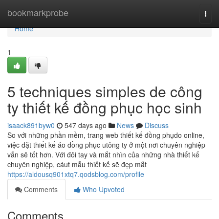
Home
bookmarkprobe
Togg
navi
Home
1
5 techniques simples de công
ty thiết kế đồng phục học sinh
isaack891byw0
547 days ago
News
Discuss
So với những phần mềm, trang web thiết kế đồng phụdo online,
việc đặt thiết kế áo đồng phục utông ty ở một nơi chuyên nghiệp
vẫn sẽ tốt hơn. Với đôi tay và mắt nhìn của những nhà thiết kế
chuyên nghiệp, cáut mẫu thiết kế sẽ đẹp mắt
https://aldousq901xtq7.qodsblog.com/profile
Comments
Who Upvoted
Comments