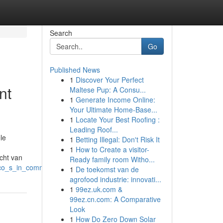
Search
Go
Published News
1
Discover Your Perfect
nt
Maltese Pup: A Consu...
1
Generate Income Online:
Your Ultimate Home-Base...
1
Locate Your Best Roofing :
Leading Roof...
le
1
Betting Illegal: Don't Risk It
1
How to Create a visitor-
cht van
Ready family room Witho...
co_s_in_commerciële_ruimtes
1
De toekomst van de
agrofood industrie: innovati...
1
99ez.uk.com &
99ez.cn.com: A Comparative
Look
1
How Do Zero Down Solar