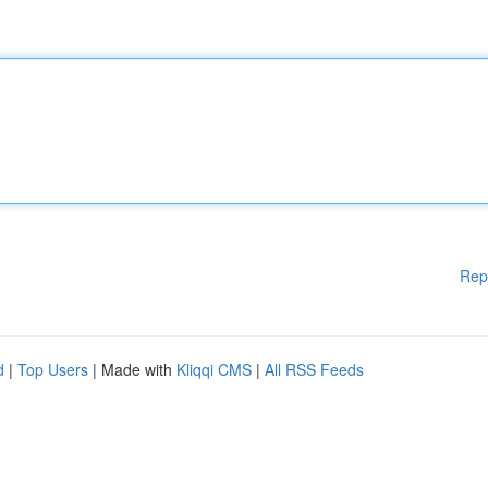
Rep
d
|
Top Users
| Made with
Kliqqi CMS
|
All RSS Feeds