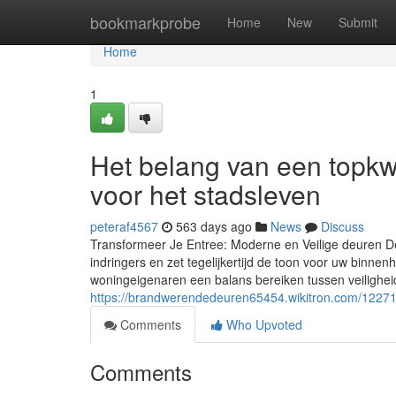
Home
bookmarkprobe
Home
New
Submit
Home
1
Het belang van een topkw
voor het stadsleven
peteraf4567
563 days ago
News
Discuss
Transformeer Je Entree: Moderne en Veilige deuren De
indringers en zet tegelijkertijd de toon voor uw binne
woningeigenaren een balans bereiken tussen veilighei
https://brandwerendedeuren65454.wikitron.com/122
Comments
Who Upvoted
Comments