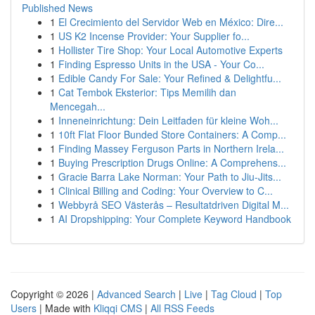
Published News
1
El Crecimiento del Servidor Web en México: Dire...
1
US K2 Incense Provider: Your Supplier fo...
1
Hollister Tire Shop: Your Local Automotive Experts
1
Finding Espresso Units in the USA - Your Co...
1
Edible Candy For Sale: Your Refined & Delightfu...
1
Cat Tembok Eksterior: Tips Memilih dan
Mencegah...
1
Inneneinrichtung: Dein Leitfaden für kleine Woh...
1
10ft Flat Floor Bunded Store Containers: A Comp...
1
Finding Massey Ferguson Parts in Northern Irela...
1
Buying Prescription Drugs Online: A Comprehens...
1
Gracie Barra Lake Norman: Your Path to Jiu-Jits...
1
Clinical Billing and Coding: Your Overview to C...
1
Webbyrå SEO Västerås – Resultatdriven Digital M...
1
AI Dropshipping: Your Complete Keyword Handbook
Copyright © 2026 |
Advanced Search
|
Live
|
Tag Cloud
|
Top
Users
| Made with
Kliqqi CMS
|
All RSS Feeds