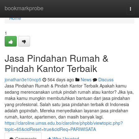
Home
bookmarkprobe
Togg
navi
Home
1
Jasa Pindahan Rumah &
Pindah Kantor Terbaik
jonathan3e10ncp5
564 days ago
News
Discuss
Jasa Pindahan Rumah & Pindah Kantor Terbaik Apakah kamu
sedang merencanakan untuk pindah rumah atau kantor? Jika iya,
maka kamu mungkin membutuhkan bantuan dari jasa pindahan
yang profesional. Salah satu jasa pindahan terbaik di Indonesia
adalah gopindah. Mereka menyediakan layanan jasa pindahan
rumah, kantor, apartemen, dan masih banyak lagi.
https://claroline.umss.edu.bo/claroline/phpbb/viewtopic.php?
topic=65&cidReset=true&cidReq=PARIWISATA
Comments
Who Upvoted