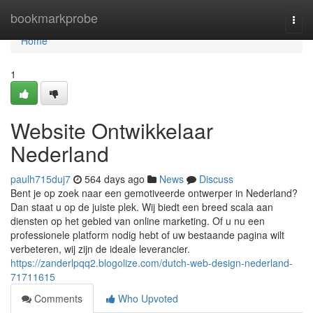
Home
bookmarkprobe
Togg
navi
Home
1
Website Ontwikkelaar
Nederland
paulh715duj7
564 days ago
News
Discuss
Bent je op zoek naar een gemotiveerde ontwerper in Nederland?
Dan staat u op de juiste plek. Wij biedt een breed scala aan
diensten op het gebied van online marketing. Of u nu een
professionele platform nodig hebt of uw bestaande pagina wilt
verbeteren, wij zijn de ideale leverancier.
https://zanderlpqq2.blogolize.com/dutch-web-design-nederland-
71711615
Comments
Who Upvoted