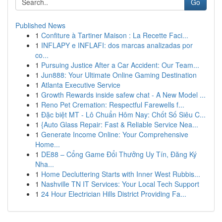
Go
Published News
1
Confiture à Tartiner Maison : La Recette Faci...
1
INFLAPY e INFLAFI: dos marcas analizadas por
co...
1
Pursuing Justice After a Car Accident: Our Team...
1
Jun888: Your Ultimate Online Gaming Destination
1
Atlanta Executive Service
1
Growth Rewards inside safew chat - A New Model ...
1
Reno Pet Cremation: Respectful Farewells f...
1
Đặc biệt MT - Lô Chuẩn Hôm Nay: Chốt Số Siêu C...
1
{Auto Glass Repair: Fast & Reliable Service Nea...
1
Generate Income Online: Your Comprehensive
Home...
1
DE88 – Cổng Game Đổi Thưởng Uy Tín, Đăng Ký
Nha...
1
Home Decluttering Starts with Inner West Rubbis...
1
Nashville TN IT Services: Your Local Tech Support
1
24 Hour Electrician Hills District Providing Fa...