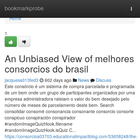
Home
bookmarkprobe
Togg
navi
Home
1
An Unbiased View of melhores
consorcios do brasil
jacquess013fed3
602 days ago
News
Discuss
Este consórcio é um sistema de compra parcelada e programada
de um bem onde um grupo de participantes organizados por uma
empresa administradora rateiam o valor do bem desejado pelo
número de meses de parcelamento deste bem. Search
consolidar consomé consonancia consonante consorcio consorte
conspicuo conspiración conspirador
#randomImageQuizHook.filename
#randomImageQuizHook.isQuiz C...
https://consorcios03703.educationalimpactblog.com/53658248/the-