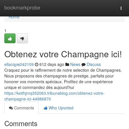
Home
bookmarkprobe
Togg
navi
Home
1
Obtenez votre Champagne ici!
ellacqyw242109
612 days ago
News
Discuss
Craquez pour le raffinement de notre selection de Champagnes.
Nous proposons des champagnes de prestige, parfaits pour
honorer vos moments spéciaux. Profitez de une expérience
unique et commandez dès aujourd'hui
https://keithjrnq352063.tribunablog.com/obtenez-votre-
champagne-ici-44986870
Comments
Who Upvoted
Comments