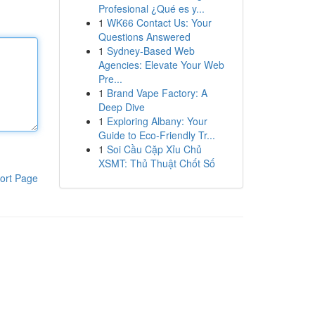
Profesional ¿Qué es y...
1
WK66 Contact Us: Your
Questions Answered
1
Sydney-Based Web
Agencies: Elevate Your Web
Pre...
1
Brand Vape Factory: A
Deep Dive
1
Exploring Albany: Your
Guide to Eco-Friendly Tr...
1
Soi Cầu Cặp Xỉu Chủ
XSMT: Thủ Thuật Chốt Số
ort Page