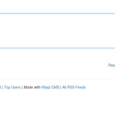
Rep
d
|
Top Users
| Made with
Kliqqi CMS
|
All RSS Feeds