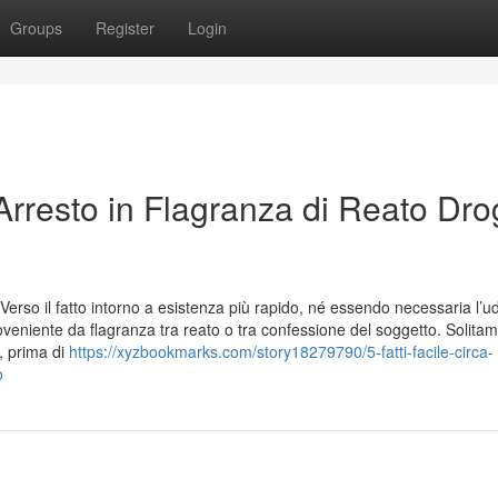
Groups
Register
Login
rresto in Flagranza di Reato Dro
o Verso il fatto intorno a esistenza più rapido, né essendo necessaria l’u
eniente da flagranza tra reato o tra confessione del soggetto. Solitam
, prima di
https://xyzbookmarks.com/story18279790/5-fatti-facile-circa-
o