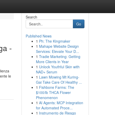
Search
Go
Published News
1
Ph: The Kingmaker
ga -
1
Mahape Website Design
Services: Elevate Your D...
1
Tradie Marketing: Getting
More Clients in Year
1
Unlock Youthful Skin with
dienza
NAD+ Serum
ente le
1
Lawn Mowing Mt Kuring-
Gai Take Care Of Healthy ...
1
Fishbone Farms: The
$100/lb THCA Flower
Phenomenon
1
AI Agents: MCP Integration
for Automated Proce...
1
Instrumento de Riesgo