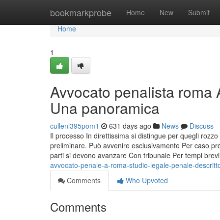
Home
bookmarkprobe
Home
New
Submit
Home
1
Avvocato penalista roma A
Una panoramica
cullenl395pom1
631 days ago
News
Discuss
Il processo In direttissima si distingue per quegli rozz
preliminare. Può avvenire esclusivamente Per caso prov
parti si devono avanzare Con tribunale Per tempi brevi
avvocato-penale-a-roma-studio-legale-penale-descritt
Comments
Who Upvoted
Comments