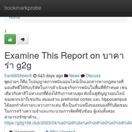
Home
bookmarkprobe
Home
1
Examine This Report on บาคา
ร่า g2g
frankl655ewn5
643 days ago
News
Discuss
พูดง่ายๆ ก็คือ ใบอนุญาตการพนันออนไลน์เป็นเอกสารทางกฎหมายที่
มอบสิทธิ์ให้กับบริษัทในการดำเนินธุรกิจการพนันในพื้นที่ที่กำหนด เช่น
เดียวกับคาสิโนทางบกที่ต้องได้รับการควบคุม ดังนั้นคู่สัญญาออนไลน์
ของพวกเขาก็เช่นกัน สมองส่วน prefrontal cortex และ hippocampus
ได้ออกกำลังกายระหว่างการเล่น ซึ่งเป็นส่วนหนึ่งของสมองที่รับผิดชอบ
ในการสร้างความจำและกระบวนการคิดที่ซับซ้อน ผู้เล่นทั้งสอง
สามารถรักษาตำแ...
https://g2g168.club/2023/04/%e0%b8%9a%e0%b8%b2%e0
Comments
Who Upvoted