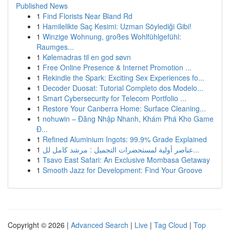
Published News
1
Find Florists Near Bland Rd
1
Hamilelikte Saç Kesimi: Uzman Söylediği Gibi!
1
Winzige Wohnung, großes Wohlfühlgefühl:
Raumges...
1
Kølemadras til en god søvn
1
Free Online Presence & Internet Promotion ...
1
Rekindle the Spark: Exciting Sex Experiences fo...
1
Decoder Duosat: Tutorial Completo dos Modelo...
1
Smart Cybersecurity for Telecom Portfolio ...
1
Restore Your Canberra Home: Surface Cleaning...
1
nohuwin – Đăng Nhập Nhanh, Khám Phá Kho Game
Đ...
1
Refined Aluminium Ingots: 99.9% Grade Explained
1
عناصر أولية لمستحضرات التجميل : مرشد كامل لل...
1
Tsavo East Safari: An Exclusive Mombasa Getaway
1
Smooth Jazz for Development: Find Your Groove
Copyright © 2026 |
Advanced Search
|
Live
|
Tag Cloud
|
Top