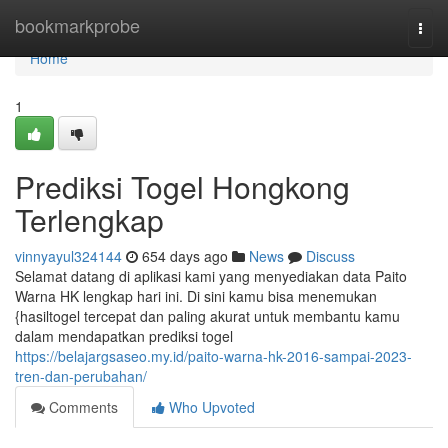
Home
bookmarkprobe
Togg
navi
Home
1
Prediksi Togel Hongkong
Terlengkap
vinnyayul324144
654 days ago
News
Discuss
Selamat datang di aplikasi kami yang menyediakan data Paito
Warna HK lengkap hari ini. Di sini kamu bisa menemukan
{hasiltogel tercepat dan paling akurat untuk membantu kamu
dalam mendapatkan prediksi togel
https://belajargsaseo.my.id/paito-warna-hk-2016-sampai-2023-
tren-dan-perubahan/
Comments
Who Upvoted