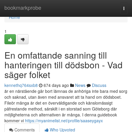
Home
bookmarkprobe
Togg
navi
Home
1
En omfattande sanning till
hanteringen till dödsbon - Vad
säger folket
kennethq764sxb8
674 days ago
News
Discuss
är en närstående går bort lämnas de anhöriga inte bara med sorg
och saknad, utan även med ansvaret att ta hand om dödsboet.
Fileör många är det en överväldigande och känslomässigt
påfrestande method, särskilt i en storstad som Göteborg där
möjligheterna och alternativen är många. I denna guidebook
kommer vi
https://myanimelist.net/profile/saaseygayx
Comments
Who Upvoted