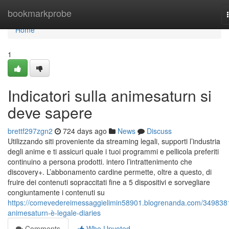
Home
bookmarkprobe
Home
1
Indicatori sulla animesaturn si
deve sapere
brettf297zgn2
724 days ago
News
Discuss
Utilizzando siti proveniente da streaming legali, supporti l’industria
degli anime e ti assicuri quale i tuoi programmi e pellicola preferiti
continuino a persona prodotti. intero l’intrattenimento che
discovery+. L’abbonamento cardine permette, oltre a questo, di
fruire dei contenuti sopraccitati fine a 5 dispositivi e sorvegliare
congiuntamente i contenuti su
https://comevedereimessaggielimin58901.blogrenanda.com/3498381
animesaturn-è-legale-diaries
Comments
Who Upvoted