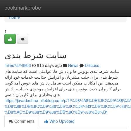
Home
bookmarkprobe
Home
1
سایت شرط بندی
miles7s24tkb3
815 days ago
News
Discuss
سایت شرط بندی بونوس‌ ها و پاداش‌ ها، عواملی است که سایت‌ های
شرط بندی برای جلب مشتریان و افزایش جذابیت خدمات خود ارائه
می‌دهند. این امکانات ممکن است شامل پاداش‌ های خوش‌ آمد گویی
برای کاربران جدید، بونوس‌ های برای افزایش موجودی حساب، پاداش‌
های وفاداری برای کاربران دائمی
https://javadashna.niloblog.com/p/1/%D8%A8%DB%8C%D9
%D9%88%DB%8C%D9%86%DB%8C%D8%B3%DB%8C%D9%88%D
%D8%AC%D9%88%D9%86%DB%8C%D9%88%D8%B1
Comments
Who Upvoted