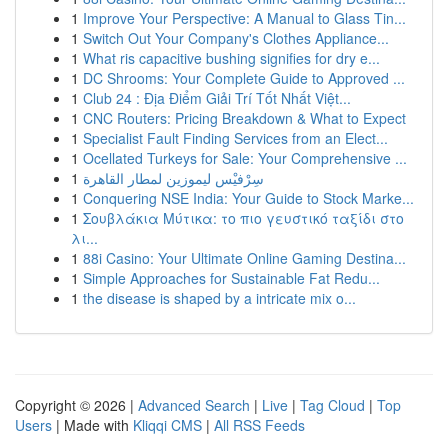
1
Improve Your Perspective: A Manual to Glass Tin...
1
Switch Out Your Company's Clothes Appliance...
1
What ris capacitive bushing signifies for dry e...
1
DC Shrooms: Your Complete Guide to Approved ...
1
Club 24 : Địa Điểm Giải Trí Tốt Nhất Việt...
1
CNC Routers: Pricing Breakdown & What to Expect
1
Specialist Fault Finding Services from an Elect...
1
Ocellated Turkeys for Sale: Your Comprehensive ...
1
سِرْفيْس ليموزين لمطار القاهرة
1
Conquering NSE India: Your Guide to Stock Marke...
1
Σουβλάκια Μύτικα: το πιο γευστικό ταξίδι στο
λι...
1
88i Casino: Your Ultimate Online Gaming Destina...
1
Simple Approaches for Sustainable Fat Redu...
1
the disease is shaped by a intricate mix o...
Copyright © 2026 |
Advanced Search
|
Live
|
Tag Cloud
|
Top
Users
| Made with
Kliqqi CMS
|
All RSS Feeds