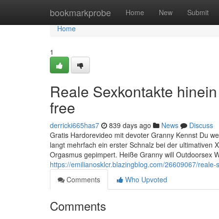
Home
bookmarkprobe
Home
New
Submit
Home
1
Reale Sexkontakte hinein d
free
derricki665has7
839 days ago
News
Discuss
Gratis Hardorevideo mit devoter Granny Kennst Du welc
langt mehrfach ein erster Schnalz bei der ultimative
Orgasmus gepimpert. Heiße Granny will Outdoorsex Wa
https://emilianosklcr.blazingblog.com/26609067/reale-
Comments
Who Upvoted
Comments