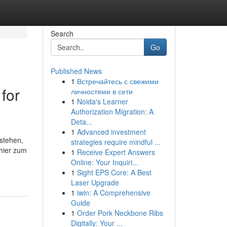
Search
Go
Published News
1
Встречайтесь с свежими
for
личностями в сети
1
Noida's Learner
Authorization Migration: A
Deta...
1
Advanced investment
rstehen,
strategies require mindful ...
 hier zum
1
Receive Expert Answers
Online: Your Inquiri...
1
Sight EPS Core: A Best
Laser Upgrade
1
iwin: A Comprehensive
Guide
1
Order Pork Neckbone Ribs
Digitally: Your ...