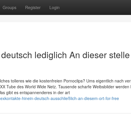
Groups
Register
Login
eutsch lediglich An dieser stelle 
hes tolleres wie die kostenfreien Pornoclips? Ums eigentlich nach ve
n XXX Tube des World Wide Netz. Tausende scharfe Weibsbilder werden
s gibt es entspannenderes in der art
sexkontakte-hinein-deutsch-ausschließlich-an-diesem-ort-for-free