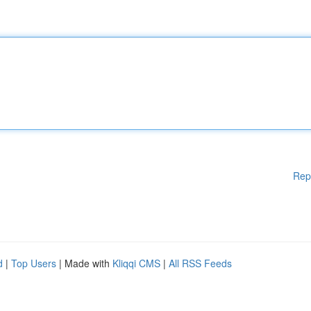
Rep
d
|
Top Users
| Made with
Kliqqi CMS
|
All RSS Feeds